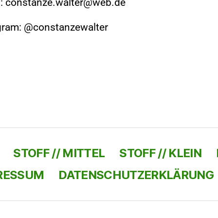
l: constanze.walter@web.de
gram: @constanzewalter
STOFF // MITTEL
STOFF // KLEIN
RESSUM
DATENSCHUTZERKLÄRUNG