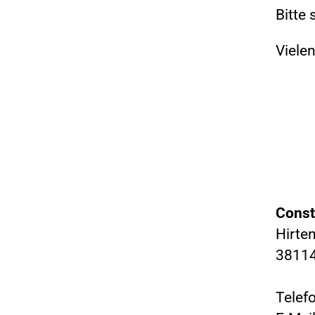
Bitte 
Viele
Const
Hirte
38114
Telef