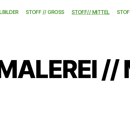
LBILDER
STOFF // GROSS
STOFF// MITTEL
STOFF
ALEREI //