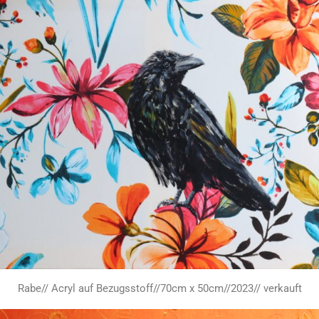
Rabe// Acryl auf Bezugsstoff//70cm x 50cm//2023// verkauft