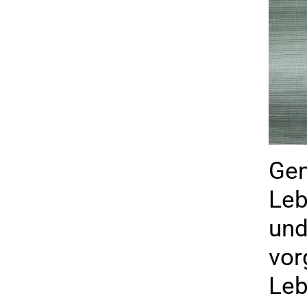
Gem
Leb
und
vor
Leb