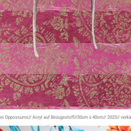
ei Oppossums// Acryl auf Bezugsstoff//30cm x 40cm// 2023// verka