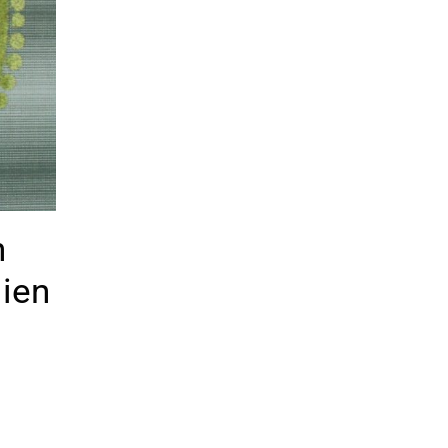
n
ien